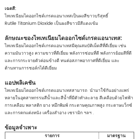
เฉดสี:
ไทเทเนียมไดออกไซด์เกรดแอนาเทสเป็นผงสีขาวบริสุทธิ์
Rutile Titanium Dioxide เป็นผงสีขาวมีสีแดงเข้ม
ลักษณะของไทเทเนียมไดออกไซด์เกรดแอนาเทส:
ไทเทเนียมไดออกไซด์เกรดแอนาเทสมีคุณสมบัติเม็ดสีที่ดีเยี่ยม เช่น
ความมันวาวสูง ความขาวที่ดีเยี่ยม พลังการซ่อนที่ดี พลังการย้อมสีที่ดี
และการกระจายตัวค่อนข้างดี ทนต่อสภาพอากาศที่ดีเยี่ยม และ
ต้านทานการชอล์กได้ดีเยี่ยม
แอปพลิเคชัน
ไทเทเนียมไดออกไซด์เกรดแอนาเทสสามารถ
นำมาใช้กันอย่างแพร่
หลายในอุตสาหกรรมสีน้ำและสีน้ำที่มีตัวทำละลาย สีเคลือบด้วยไฟฟ้า
การเคลือบ พลาสติก ยาง หมึกพิมพ์ กระดาษคุณภาพสูง กระดาษแว็กซ์
และการตกแต่งหนัง เครื่องสำอาง เซรามิก ฯลฯ .
ข้อมูลจำเพาะ
รายการ
มาตรฐาน