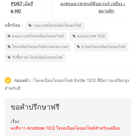
ผงฟลูออเรสเซนท์สีออเรนจ์ เหลือง เดย์ไลท์ สำหรับ
พลาสติก
แท็กร้อน :
แอนาเทสไทเทเนียมไดออกไซด์
ผงอะนาเทสไทเทเนียมไดออกไซด์
ผงแอนาเทส TiO2
ไทเทเนียมไดออกไซด์เกรดแอนาเทส
ขายส่งไทเทเนียมไดออกไซด์
รับซื้อราคาไทเทเนียมไดออกไซด์
ก่อนหน้า :
ไทเทเนียมไดออกไซด์ Rutile TiO2 ที่มีความเสถียรสูง
สำหรับสี
ขอคำปรึกษาฟรี
เรื่อง :
ผงสีขาว Anatase TiO2 ไทเทเนียมไดออกไซด์สำหรับเคลือบ