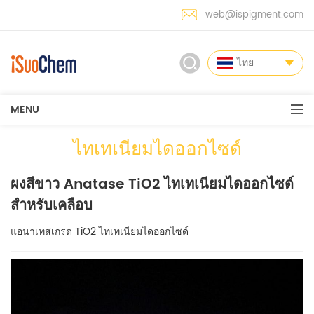
web@ispigment.com
ไทย
MENU
ไทเทเนียมไดออกไซด์
ผงสีขาว Anatase TiO2 ไทเทเนียมไดออกไซด์
สำหรับเคลือบ
แอนาเทสเกรด TiO2 ไทเทเนียมไดออกไซด์