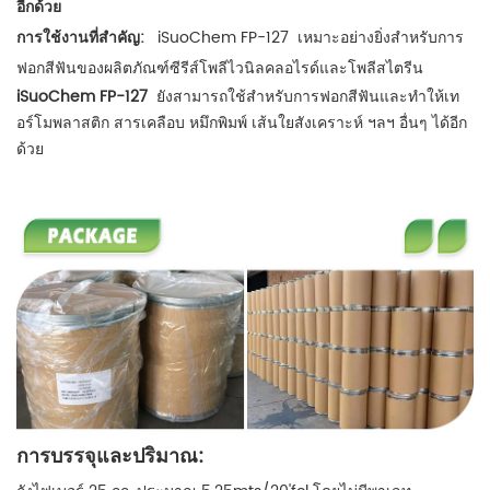
อีกด้วย
การใช้งานที่สำคัญ:
iSuoChem FP-127
เหมาะอย่างยิ่งสำหรับการ
ฟอกสีฟันของผลิตภัณฑ์ซีรีส์โพลีไวนิลคลอไรด์และโพลีสไตรีน
iSuoChem
FP-127
ยังสามารถใช้สำหรับการฟอกสีฟันและทำให้เท
อร์โมพลาสติก สารเคลือบ หมึกพิมพ์ เส้นใยสังเคราะห์ ฯลฯ อื่นๆ ได้อีก
ด้วย
การบรรจุและปริมาณ: