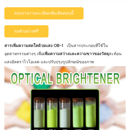
สอบถามรายละเอียดเพิ่มเติมตอนนี้
ขอตัวอย่างฟรี
สารเพิ่มความสดใสด้วยแสง OB-1
เป็นสารประกอบที่ใช้ใน
อุตสาหกรรมต่างๆ เพื่อ
เพิ่มความสว่างและความขาวของวัสดุ
สะท้อน
แสงอัลตราไวโอเลต และปรับปรุงรูปลักษณ์ของภาพ