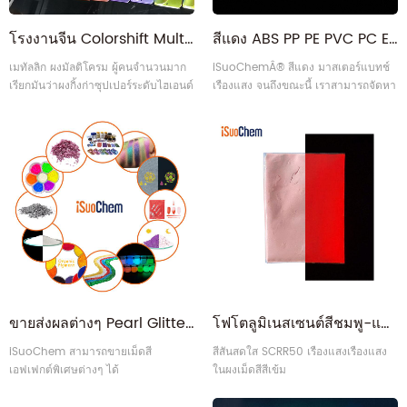
โรงงานจีน Colorshift Multichrome Super Chameleon Powder สำหรับยานยนต์
สีแดง ABS PP PE PVC PC EVA พลาสติกโฟโตลูมิเนสเซนต์มาสเตอร์แบทช์
เมทัลลิก ผงมัลติโครม ผู้คนจำนวนมาก
iSuoChemÂ® สีแดง มาสเตอร์แบทช์
เรียกมันว่าผงกิ้งก่าซุปเปอร์ระดับไฮเอนด์
เรืองแสง จนถึงขณะนี้ เราสามารถจัดหา
สีเรืองแสงต่างๆ ในมาสเตอร์แบทช์สีเข้ม
ได้
ขายส่งผลต่างๆ Pearl Glitter Glow อลูมิเนียม Thermochromic สะท้อนแสงอนินทรีย์อินทรีย์ผงสี
โฟโตลูมิเนสเซนต์สีชมพู-แดงเรืองแสงในผงเม็ดสีสีเข้ม
iSuoChem สามารถขายเม็ดสี
สีสันสดใส SCRR50 เรืองแสงเรืองแสง
เอฟเฟกต์พิเศษต่างๆ ได้
ในผงเม็ดสีสีเข้ม