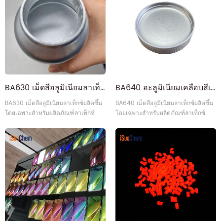
BA630 เม็ดสีอลูมิเนียมลาเท็กซ์แบบพาสตี้สำหรับลาเท็กซ์
BA640 อะลูมิเนียมเคลือบสีเงินขาว สำหรับผลิตภัณฑ์ลาเท็กซ์
BA630 เม็ดสีอลูมิเนียมลาเท็กซ์ผลิตขึ้น
BA640 เม็ดสีอลูมิเนียมลาเท็กซ์ผลิตขึ้น
โดยเฉพาะสำหรับผลิตภัณฑ์ลาเท็กซ์
โดยเฉพาะสำหรับผลิตภัณฑ์ลาเท็กซ์