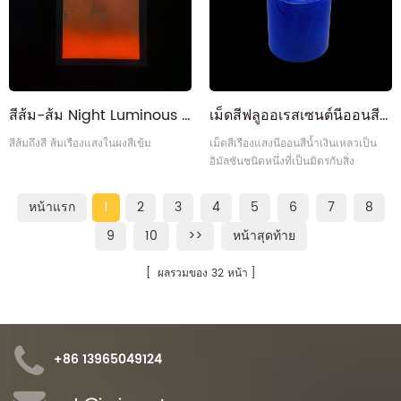
สีส้ม-ส้ม Night Luminous Ultra UV Paint Glow In The Dark Powder
เม็ดสีฟลูออเรสเซนต์นีออนสีน้ำเงินเหลวสำหรับการพิมพ์แบบน้ำ
สีส้มถึงสี ส้มเรืองแสงในผงสีเข้ม
เม็ดสีเรืองแสงนีออนสีน้ำเงินเหลวเป็น
อิมัลชันชนิดหนึ่งที่เป็นมิตรกับสิ่ง
แวดล้อมของเรซินโพลี (สไตรีนโคอะคริ
โลไนไตรล์) พร้อมสีย้อมรูปร่างของเหลว
หน้าแรก
1
2
3
4
5
6
7
8
ของผงเรืองแสง22
9
10
>>
หน้าสุดท้าย
ผลรวมของ 32 หน้า
+86 13965049124