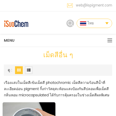
web@ispigment.com
ไทย
MENU
เม็ดสีอื่น ๆ
ดู :
เรืองแสงในเม็ดสีเข้มเม็ดสี photochromic เม็ดสีความร้อนสีน้ำที่
ละเอียดอ่อน pigment กิ้งก่าวัสดุสะท้อนแสงป้องกันสีปลอมเพื่อเม็ดสี
กลิ่นหอม microcapsulated ได้รับการคุ้มครองในช่วงเม็ดสีผลพิเศษ
ของเรา iSuoChem เป็นผู้ผลิตเม็ดสีพิเศษในประเทศจีน จัดหาโรงงาน
โดยตรงที่นี่!