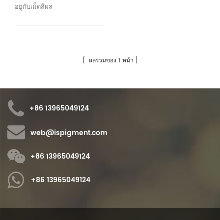
อยู่กับเม็ดสีผล
ผลรวมของ 1 หน้า
+86 13965049124
web@ispigment.com
+86 13965049124
+86 13965049124