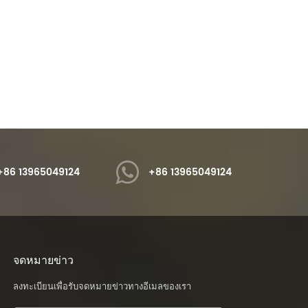
ววาวสีเงินแวววาวหกเหลี่ยม
สีม่วง / นกกระเต็น / สีน้ำเงินความเข้มของสีสูงเม็ดสี lnk ที่เปลี่ยนแปลงได้
hem® YS1001ผงแวววาวสีเงิน
รงควัตถุความปลอดภัย iSuoChem®
าวเป็นไปตามมาตรฐาน SGS,
HC17 เป็น รงควัตถุ lnk ที่เปลี่ยนแปลงได้
EACH, OEKO-TEXT 100,
ด้วยแสง (OCIP) , รงควัตถุที่แปรผันได้
Read More
Read More
ีไฮด์ฟรี, บิสฟีนอล A ฟรี, ทนต่อ
ทางแสง (OVP)และรงควัตถุแม่เหล็กที่
าย, ทนอุณหภูมิสูง, สีแฟชั่น, ผง
แปรผันได้ทางแสง (OVMP )
แวววาวต่างๆ ให้คุณเลือก
+86 13965049124
+86 13965049124
จดหมายข่าว
ลงทะเบียนเพื่อรับจดหมายข่าวทางอีเมลของเรา