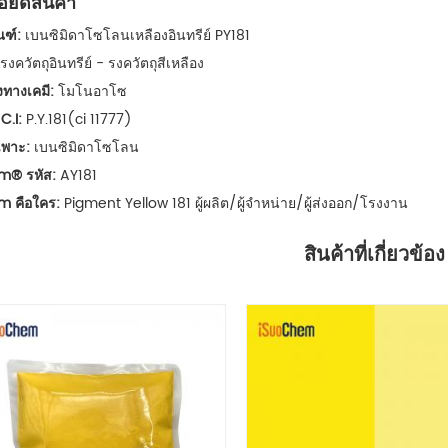
ียดสินค้า
ณฑ์:
เบนซิมิดาโซโลนเหลืองอินทรีย์ PY181
รงควัตถุอินทรีย์ - รงควัตถุสีเหลือง
ทางเคมี:
โมโนอาโซ
C.I:
P.Y.181(ci 11777)
พาะ:
เบนซิมิดาโซโลน
em
®
รหัส:
AY181
m คือใคร:
Pigment Yellow 181 ผู้ผลิต/ผู้จำหน่าย/ผู้ส่งออก/โรงงาน
สินค้าที่เกี่ยวข้อง