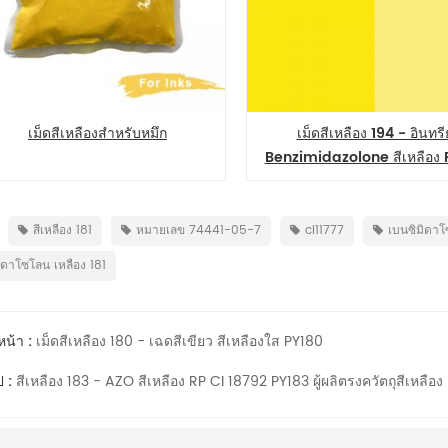
็ดสีเหลืองสำหรับหมึก
เม็ดสีเหลือง 194 - อินทรีย์
Benzimidazolone สีเหลือง PY194
สีเหลือง 181
หมายเลข 74441-05-7
ci11777
เบนซิมิดาโ
ิดาโซโลน เหลือง 181
หน้า :
เม็ดสีเหลือง 180 - เฉดสีเขียว สีเหลืองใส PY180
ป :
สีเหลือง 183 - AZO สีเหลือง RP CI 18792 PY183 ผู้ผลิตรงควัตถุสีเหลือง