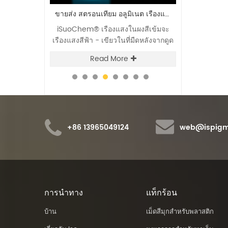
Photoluminescent เซรามิกสีน้ำเงินแกมเขียวเรืองแสงในเม็ดสีเข้ม
ขายส่ง สตรอนเทียม อลูมิเนต เรืองแสงในที่มืด ผง
orescent
iSuoChem® เรืองแสงในผงสีเข้มจะ
การลงทะเบียน 
ment เรืองแสง
เรืองแสงสีฟ้า - เขียวในที่มืดหลังจากดูด
ISO, ปริมา
กดูดซับแสงที่มอง
ซับแสงที่มองเห็นได้หลายแบบและ
สม่ำเสมอของสี
e
Read More
Re
ถนำมาใช้ซ้ำได้
สามารถนำกลับมาใช้ซ้ำได้หลายครั้ง
ขนาดอนุภาคด้ว
ง
สีและความสว
ทดสอบ QUV เพื่อ
ขอ
+86 13965049124
web@ispigm
การนำทาง
แท็กร้อน
บ้าน
เม็ดสีมุกสำหรับพลาสติก