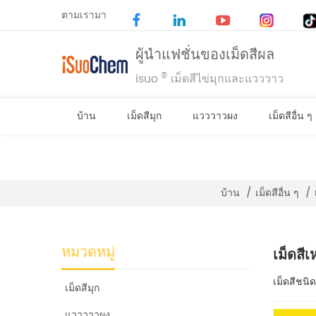
ตามเรามา
ผู้นำแฟชั่นของเม็ดสีผล
®
isuo
เม็ดสีไข่มุกและแวววาว
บ้าน
เม็ดสีมุก
แวววาวผง
เม็ดสีอื่น ๆ
บ้าน
/
เม็ดสีอื่น ๆ
/
หมวดหมู่
เม็ดสี
เม็ดสีชนิ
เม็ดสีมุก
แวววาวผง