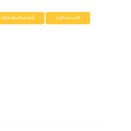
ียดเพิ่มเติมตอนนี้
ขอตัวอย่างฟรี