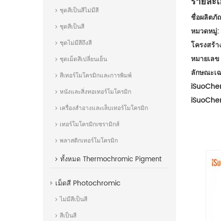
รายละเอ
ชุดสีเป็นสีไม่มีสี
ชื่อผลิตภั
ชุดสีเป็นสี
หมวดหมู่:
ชุดไม่มีสีถึงสี
โครงสร้าง
หมายเลข 
ชุดเม็ดสีเปลี่ยนเย็น
ลักษณะเฉ
สีเทอร์โมโครมิกและการพิมพ์
iSuoCh
หนังและสิ่งทอเทอร์โมโครมิก
iSuoChe
เครื่องสำอางและเล็บเทอร์โมโครมิก
เทอร์โมโครมิกเซรามิกส์
พลาสติกเทอร์โมโครมิก
ทั้งหมด
Thermochromic Pigment
เม็ดสี Photochromic
ไม่มีสีเป็นสี
สีเป็นสี