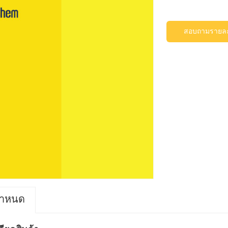
สอบถามรายละเอ
กำหนด