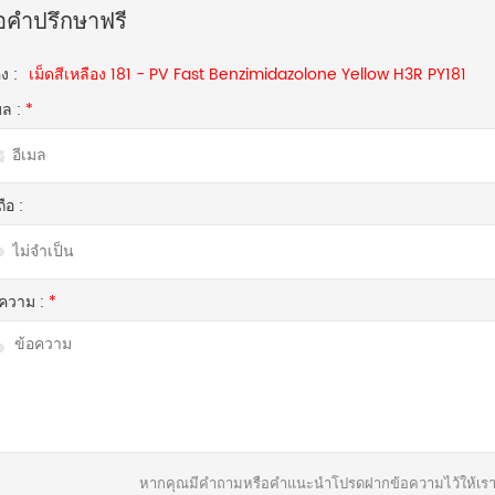
อคำปรึกษาฟรี
อง :
เม็ดสีเหลือง 181 - PV Fast Benzimidazolone Yellow H3R PY181
มล :
*
ถือ :
อความ :
*
หากคุณมีคำถามหรือคำแนะนำโปรดฝากข้อความไว้ให้เราเร