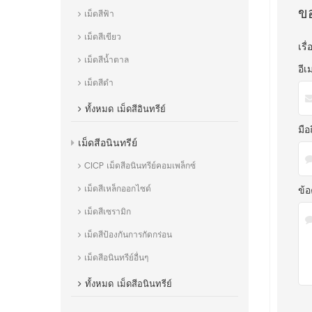
ข
เม็ดสีฟ้า
เม็ดสีเขียว
เรื่
เม็ดสีน้ำตาล
อีเ
เม็ดสีดำ
ทั้งหมด
เม็ดสีอินทรีย์
มือ
เม็ดสีอนินทรีย์
CICP เม็ดสีอนินทรีย์คอมเพล็กซ์
ข้
เม็ดสีเหล็กออกไซด์
เม็ดสีเซรามิก
เม็ดสีป้องกันการกัดกร่อน
เม็ดสีอนินทรีย์อื่นๆ
ทั้งหมด
เม็ดสีอนินทรีย์