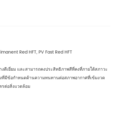
imanent Red HFT, PV Fast Red HFT
ดีเยี่ยม และสามารถคงประสิทธิภาพสีที่คงที่ภายใต้สภาวะ
แจ้งที่มีข้อกำหนดด้านความทนทานต่อสภาพอากาศที่เข้มงวด
รต่อสิ่งแวดล้อม