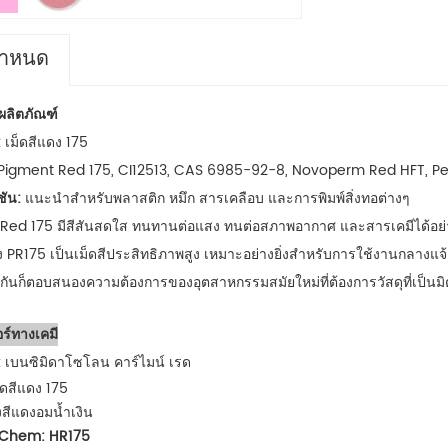
กำหนด
ผลิตภัณฑ์
:
เม็ดสีแดง 175
Pigment Red 175, CI12513, CAS 6985-92-8, Novoperm Red HFT, Pe
ชัน:
แนะนำสำหรับพลาสติก หมึก สารเคลือบ และการพิมพ์สิ่งทอต่างๆ
Red 175 มีสีสันสดใส ทนทานต่อแสง ทนต่อสภาพอากาศ และสารเคมีได้อย่าง
ูง PR175 เป็นเม็ดสีประสิทธิภาพสูง เหมาะอย่างยิ่งสำหรับการใช้งานกลาง
ันก็ตอบสนองความต้องการของอุตสาหกรรมสมัยใหม่ที่ต้องการวัสดุที่เป็นมิต
ร์ทางเคมี
:
เบนซิมิดาโซโลน คาร์ไมน์ เรด
็ดสีแดง 175
งสีแดงอมน้ำเงิน
oChem: HR175