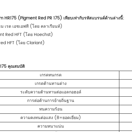
 HR175 (Pigment Red PR 175) เทียบเท่ากับรหัสแบรนด์ด้านล่างนี้:
ม เรด เอชเอฟที (โดย คลาเรียนท์)
nt Red HFT (โดย Hoechst)
Red HFT (โดย Clariant)
 175 คุณสมบัติ
เกรดทนกรด
เกรดต้านทานด่าง
ระดับความต้านทานต่อแอลกอฮอล์
การต่อต้านการย้ายถิ่นฐาน
ทนความร้อน
ความคงทนต่อแสง (8=ยอดเยี่ยม)
ความหนาแน่น