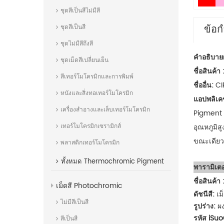
ชุดสีเป็นสีไม่มีสี
ข้อ
ชุดสีเป็นสี
ชุดไม่มีสีถึงสี
คำอธิบาย
ชุดเม็ดสีเปลี่ยนเย็น
ชื่อสินค้า 
สีเทอร์โมโครมิกและการพิมพ์
ชื่ออื่น:
CI
หนังและสิ่งทอเทอร์โมโครมิก
แอปพลิเค
เครื่องสำอางและเล็บเทอร์โมโครมิก
Pigment 
อุณหภูมิส
เทอร์โมโครมิกเซรามิกส์
ขณะเดียวก
พลาสติกเทอร์โมโครมิก
ทั้งหมด
Thermochromic Pigment
พารามิเตอ
ชื่อสินค้า 
เม็ดสี Photochromic
ดัชนีสี:
เม
ไม่มีสีเป็นสี
รูปร่าง:
ผ
รหัส iSu
สีเป็นสี