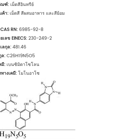
ภัณฑ์:
เม็ดสีอินทรีย์
นค้า:
เม็ดสี สีผสมอาหาร และสีย้อม
 CAS RN:
6985-92-8
ยเลข EINECS:
230-249-2
เลกุล:
481.46
กุล:
C26H19N5O5
คมี:
เบนซิมิดาโซโลน
งทางเคมี:
โมโนอาโซ