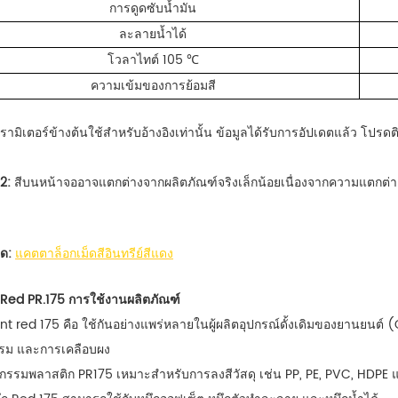
การดูดซับน้ำมัน
ละลายน้ำได้
โวลาไทต์ 105 ℃
ความเข้มของการย้อมสี
รามิเตอร์ข้างต้นใช้สำหรับอ้างอิงเท่านั้น ข้อมูลได้รับการอัปเดตแล้ว โ
 2:
สีบนหน้าจออาจแตกต่างจากผลิตภัณฑ์จริงเล็กน้อยเนื่องจากความแตกต่า
ลด:
แคตตาล็อกเม็ดสีอินทรีย์สีแดง
Red PR.175 การใช้งานผลิตภัณฑ์
nt red 175 คือ
ใช้กันอย่างแพร่หลายในผู้ผลิตอุปกรณ์ดั้งเดิมของยานยนต์
รม และการเคลือบผง
กรรมพลาสติก PR175 เหมาะสำหรับการลงสีวัสดุ เช่น PP, PE, PVC, HDPE