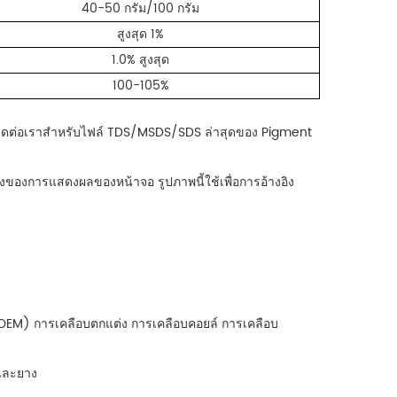
40-50 กรัม/100 กรัม
สูงสุด 1%
1.0% สูงสุด
100-105%
ปรดติดต่อเราสำหรับไฟล์ TDS/MSDS/SDS ล่าสุดของ Pigment
งของการแสดงผลของหน้าจอ รูปภาพนี้ใช้เพื่อการอ้างอิง
 (OEM) การเคลือบตกแต่ง การเคลือบคอยล์ การเคลือบ
 และยาง