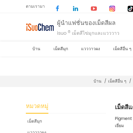
ตามเรามา
ผู้นำแฟชั่นของเม็ดสีผล
®
isuo
เม็ดสีไข่มุกและแวววาว
บ้าน
เม็ดสีมุก
แวววาวผง
เม็ดสีอื่น ๆ
บ้าน
/
เม็ดสีอื่น ๆ
/
หมวดหมู่
เม็ดส
Pigment 
เม็ดสีมุก
เยี่ยม
แวววาวผง