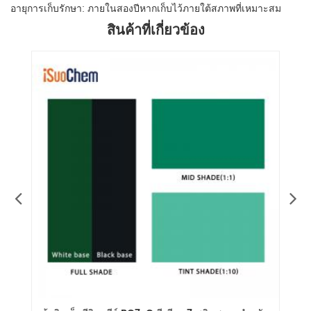
อายุการเก็บรักษา: ภายในสองปีหากเก็บไว้ภายใต้สภาพที่เหมาะสม
สินค้าที่เกี่ยวข้อง