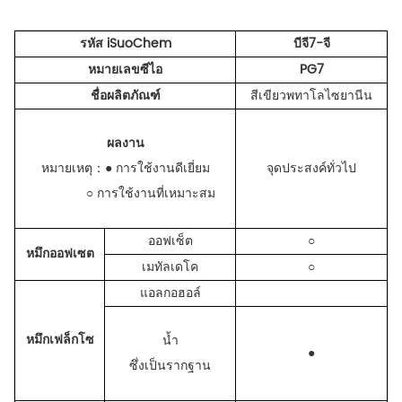
รหัส iSuoChem
บีจี7-จี
หมายเลขซีไอ
PG7
ชื่อผลิตภัณฑ์
สีเขียวพทาโลไซยานีน
ผลงาน
หมายเหตุ：● การใช้งานดีเยี่ยม
จุดประสงค์ทั่วไป
○ การใช้งานที่เหมาะสม
ออฟเซ็ต
○
หมึกออฟเซต
เมทัลเดโค
○
แอลกอฮอล์
หมึกเฟล็กโซ
น้ำ
●
ซึ่งเป็นรากฐาน