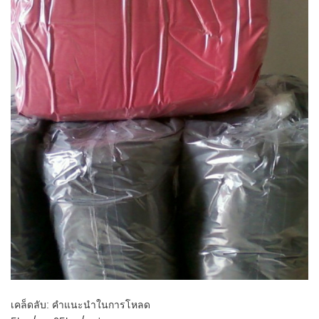
เคล็ดลับ: คำแนะนำในการโหลด